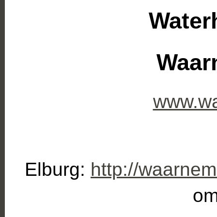
Water
Waar
www.wa
Elburg:
http://waarnem
om