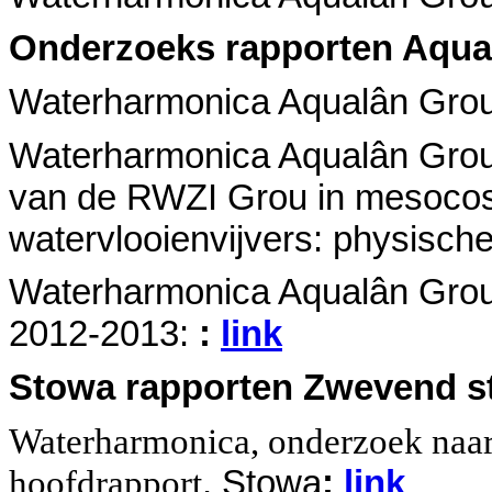
Onderzoeks rapporten Aqua
Waterharmonica Aqualân Grou. 
Waterharmonica Aqualân Grou, B
van de RWZI Grou in mesocosm
watervlooienvijvers: physisch
Waterharmonica Aqualân Grou.
2012-2013
:
:
link
Stowa rapporten Zwevend s
Waterharmonica, onderzoek naar
hoofdrapport
, Stowa
:
link