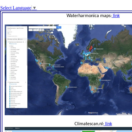
Select Language
▼
Waterharmonica maps:
link
Climatescan.nl:
link